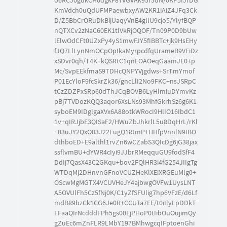
KmVdch0uQdUFMPaewbxyAW2KR1iAiZ4JFq3Ck
D/Z5BbCrORuDkBijUaqyVnE4gllU9cjo5/YlyfBQP
nQTXCv2zNaC60EK1tlVkRjOQOF/Tn09P0D9bUw
lElwOdCFt0UZxPy4yS1mwFJY5fIBBTc+jk9HsEHy
fJQ7LlLynNmOCpOpIkaMyrpcdfqUrameB9VFiDz
xSDvr0qh/T4K+kQSRtC1qnEOAOeqGaamJE0+p
Mc/SvpEEkfmaS9TDHcQNPYVjgdws+SrTmYmof
P01EcYloF9fcSkrZk36/gncLlI2No9FKC+nsJSRpC
tCzZDZPxSRp60dThJCqBOVB6LyHlmiuDYmvKz
pBj7TVDozKQQ3aqor6XsLNs93MhfGkrhSz6g6K1
syboEM9IDglgaXVx6A88otkWRocI9HlIO16IbdC1
1v+qIRJjbE3QISaF2/HWuZbJhkrlL5u8DqHrL/rKl
+03uJY2QxO03J22FugQ18tmP+HHfpVnnlN9IBO
dthboED+E9althl1rvZn6wCZabS3QIcDg6jG38jax
ssflvmBU+dYWR4cIyi9JJbrRMeqquGU9fodSfF4
DdIj7QasX43C2GKqu+bov2FQlHR3i4fG254JIIgTg
WTDqMj2DHnvnGFnoVCUZHeKlXEiXRGEuMlg0+
OScwMgMGTX4VCUVHeJY4ajbwgOVFw1UysLNT
A5OVUlFh5Cz5fNj0K/C1yZfSFUlig7hp6VFzE/d6Lf
mdB89bzCk1CG6Je0R+CCUTa7EE/t0iIlyLpDDkT
FFaaQIrNcdddFPh5gs00EjPHoP0tIibOuOujimQy
gZuEc6mZnFLR9LMbY197BMhwgcqIFptoenGhi