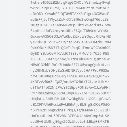
4wheIs4D62LB2bILigPsgGQNQL/VzSmelzq4F+qI
twPxjSpPjDXI3mQEkD1rFuPiU4aPcY7KPmf5vFZ
uB/ODYtYeAahPEiOjT8V5TAXX3sE1gr4OSXWosF
eLiEr+Fj5qTWyzkZxMKX7J3fRu2wOnjd76dpLSY
NDgz1HGuCLsKA95MFWPpC/htFVGedrl3re7PWe
Z4pthalilfuF/4zoyzoc3RtzZ6QqfZ6h9crnWYoSx
GcxxowV35Q8D3zAYaKboZi2xbwYOqdJR4JAriN3
y7ROlRQHScFKwd+R/hzpG5r2la6aSH3M2bIurVM
FvkiODdXdSN71TtQCeTsR+qDuFmnW9C34Inl0C
Gy8DlYBJoOeMiKVddCT3Y3vMMoVf6r7CZ0rKE5
YEC3ejLFJ3eznQdnbo/HTtWLvl0NMcugQmhMW
NBsIGO2klPlfhGc7Ho0fo3Z7kU5ycugQioMhLzec
hyVJIfMfabYDHyZaGx6DNRJVyd5HAPProP6SSu
b/5UG01v8qiudGGUy7+iSLRDoE6AqveQQHnw2
JKBFvVvf6nZefQ8Z/ocJIvY32RdkTCLztA1HMMz
q3ThAT4b32NI2PA/Y8CtEpeFONZvAwCJzVpFHl
PMhRns2ab9Q25I2AE1wpOE7xiLyPK015k2Gaf7P
U/kjlsH4l8hBH3MU3U9wOkgB8dILIG9CJqtGswB
uB1CFIYUh6KcclalF+kBEkAfjoBLGrgGxXQLP0dQ
hSlPsn2zFn6gXZkSFHPkqJ/+g/lLMibRTZLj8ZQl+
HoEoJsRrJnH5REv8NIBZPGUJdh6AGmp5sUKV
oaU9vGUL9hyjE6gyZ0QzUIdJLe3rLEIxji+EMKTE
o6RCJ0gdkCH0dgkF8YVGVAk95r5dN/0KP5fJrDG