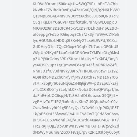
KIjDVd89rhmjlS00d4jrJlw5WQ79E+LbPzEVa7hb
kNWhaFZVJhdIrBwPgA47esGv0/QjN/g2N6LhVVO
Q18MpBoBAB4mvOyD0rctXAd96J0Op9QND7cIv
Q3qTKjEDFYGaUVs+XzDfkItBk5NIhQjWLQBpjcD
MIOnOz0m8DzQICK4bxV1xD9irDLhQsFnpC2tIQ+
uI0eppgYFd2oTOiEqbq8Ch7/ZkSyTW9VvCLYReh
IyqHGUMhzLHDDqSIEKvNy2TczxGJWPd/KCXra
GdDHsyO1eL7QeCfGxp+DCqlkfZb7uuciOFGhU5
W8pUp2lKydE14uCeiulGPNOwr7YMFdcGtg9Me4
pZUPj80rOdnySRDYSKpcJJdaUyMFxKkF4/3ny3
ys4X39Evupz1zgQmwwEd4qP4tZf1yPbRAsZ4fL
NhuJD1fIGv3dNIvky39Px/PHN3IBUv6zwFL/19Z
AD9Hkt6MDZch0h/fyP/jM9DaxtdI78MDa1NYr0G
vtMiIx3ojKjr6CeuNqGiZxH8j6jrWV+pD3Ep65kEFj
vTLC1CBO5Ty7LeI/hL0FkNobZD0EnQPWqaT/hu
daFnB+bUOC8spjN/Ta3H5nfDL6uoasuG9QPjlL+
vgPMIvTdZ1lPG/fx6mNzvKfmZU9Qfub8w0rC9v
CvozBwbvy8t91g5P3cyQvzSY0v9S+k/pP6X/lP5T
+k/pP6X/sI3SfwwAVlA4IHIEAACwTQCdASoCAyw
BP3G41GS0v6onIlE4Q/AuCWdu4XaeAP4B7+K+V
Frc2RKj+jOjL/Dbv3nWn1v9AP4B+AH1+9/gVZkZd
dN5WyMuum8rZGXXTeVsjLrpvK2Rl103lbIy66byt