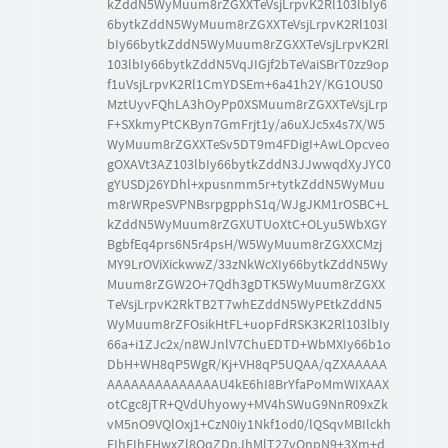
kZddN5WyMuum8rZGXXTeVsjLrpvK2Rl103lbIy6
6bytkZddN5WyMuum8rZGXXTeVsjLrpvK2Rl103l
bIy66bytkZddN5WyMuum8rZGXXTeVsjLrpvK2Rl
103lbIy66bytkZddN5VqJIGjf2bTeVaiSBrT0zz9op
f1uVsjLrpvK2Rl1CmYDSEm+6a41h2Y/KG1OUS0
MztUyvFQhLA3hOyPp0XSMuum8rZGXXTeVsjLrp
F+SXkmyPtCKByn7GmFrjt1y/a6uXJc5x4s7X/W5
WyMuum8rZGXXTeSv5DT9m4FDigI+AwLOpcveo
gOXAVt3AZ103lbIy66bytkZddN3JJwwqdXyJYC0
gYUSDj26YDhl+xpusnmm5r+tytkZddN5WyMuu
m8rWRpeSVPNBsrpgpphS1q/WJgJKM1rOSBC+L
kZddN5WyMuum8rZGXUTUoXtC+OLyu5WbXGY
BgbfEq4prs6N5r4psH/W5WyMuum8rZGXXCMzj
MY9LrOViXickwwZ/33zNkWcXIy66bytkZddN5Wy
Muum8rZGW2O+7Qdh3gDTK5WyMuum8rZGXX
TeVsjLrpvK2RkTB2T7whEZddN5WyPEtkZddN5
WyMuum8rZFOsikHtFL+uopFdRSK3K2Rl103lbIy
66a+i1ZJc2x/n8WJnlV7ChuEDTD+WbMXIy66b1o
DbH+WH8qP5WgR/Kj+VH8qP5UQAA/qZXAAAAA
AAAAAAAAAAAAAAU4kE6hI8BrYfaPoMmWIXAAX
otCgc8jTR+QVdUhyowy+MV4hSWuG9NnR09xZk
vM5nO9VQlOxj1+CzN0iy1Nkf1od0/lQSqvMBIlckh
EIhEIhEHwxZl8OqZDnJhMlT27vOnpN9+3Xm+d