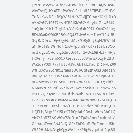
j0A7ooxVyrwGDh9S84OWplFI+7u9nG14QS145iG
Vlw7scjQUYx4FDePsYhvVEz1IhfIR8Til54Va/ZzBX
TdSikXwvNFjhB9gWf5LdeWOMjj7CmoKiOKjLN+O
nYzSY60V196E2/wNYBZiKkY69YMhytvtZnw58t9
1aQdmiXdr1cTlgK8cuYj3z9s6xhE07t+Oc/0Y84pg
RDIJ6x6XO9I0P2BOz9QJ8TdwG+zM7nwYt2UUB
0syR/QDrwnPjvQgiFUIdAvX/QRy8hy8qN2RWLhl
aNIfHJ63slWnNe7/1vJv7pamS7w0FS163UBJOb
mttiugzuQHdiqig52nes609uT1+QcL6BHztk/4Hj9
tfCAmyTvCsm5X5X+zepz5JcE6WmwXDzyNt1IU
Wa1q7V08H+yvFb1b/ttVqAbTkIzPaolDl1IwUZ09
wfHuJqwYScN851raeu1OUbGql8zhAXElDgdg1n
uWBy1RvnGHJVhAyk1KW7RCv7UwLfLOqnGtla
mWoyxnyT4XDpzUFKXYrG7WpP9+5iOHsglLhfn
M5anvzCco0of5YxnlMxsKKe9pozk7UuTboAwjno
YSEH2QP3ymXk+AXUf3bV4BbJb7DLTpNRLUl8y
D8Xje7Cs63u7OxiavAl4hMUp4YWNwZ12SXIuQ13
JTlKBDmu9irwljFzM/+TBHSTeodaYfNfoRToQun
HQFf1ySiqpSCYl5Ije9TBQeIah9DwljtWrzvBbGLQ
Ak0YSnR7TAGWOu72oB+nPEp8vAmvZcphmHY
O4muu7wm8NJEJQ+8R4FbDNnPc7dFmeloJSh
WfZ9HUJzjcDcgkQgsWA4u/K9BgWyqetntf6qs3S