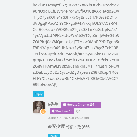
hqvl3nT8xwgzf5Yg1nRWZ7tW7bOsZb7BzddzZR
K0NOodUCfL1vN4ePd4wOfbQ4UgAAxTjAqp2Cw
4TyO7yaKQHz47S3H/RvQyBncv847KSs89DLY+X
dVUgzjKPecYZi3YCRFgeR+1VrkXyhUkSYACSRY4
QcrR0e8sfoZVVQ3Kon22gvsG3TnRsrSsbpEaAs1
1yuVyuJJJDFKczcJczWxAb3yT2/p0mjWvl+G9b3
ZOtPhzj0qW4QmJxUjojTTMvw0fApPP2RfEgnh5r
E8PNWlpasO6SHNNbz/Zy5npl7LkY8gaZTeK10B
+YFlpSt8IjcduadCP5idAh/0P95yo6AkK1UHAv6X
gPzjvjulL8q7fwrXf2SmhakNeBusLoTzVfXkuZxsuI
ZGgVTiKVm9Lr88kS9Csh9RmJMT+7rI2grHoRCyl
ztDabEcyQpl1/1y/ExdZgDayewsZS8K8kap/fM0z
FLRY/Cu/xae73cwBN1CBE4sAPtD3QACb0AACCY
R99pFuoAA}!}
Reply
E先生
Google Chrome 114.0.0.0
Windows 10
June 6th, 2023 at 08:08 pm
@安少渡
::(怒)::(怒)666
Reply