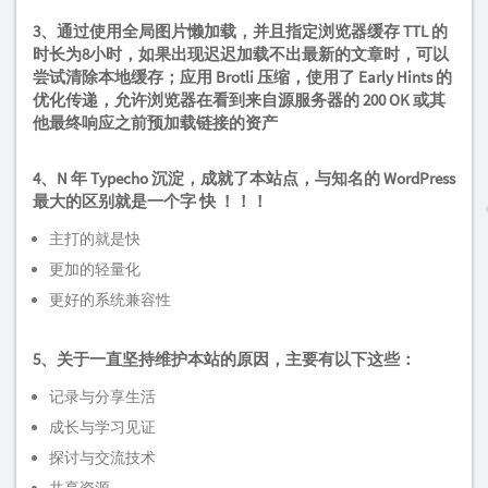
3、通过使用全局
图片懒加载
，并且指定
浏览器缓存 TTL
的
时长为
8小时
，如果出现迟迟加载不出最新的文章时，可以
尝试清除本地缓存；应用
Brotli
压缩，使用了
Early Hints
的
优化传递，允许浏览器在看到来自源服务器的
200 OK
或其
他最终响应之前预加载链接的资产
4、N 年
Typecho
沉淀，成就了本站点，与知名的
WordPress
最大的区别就是一个字
快 ！！！
主打的就是快
更加的轻量化
更好的系统兼容性
5、关于一直坚持维护本站的原因，主要有以下这些：
记录与分享生活
成长与学习见证
探讨与交流技术