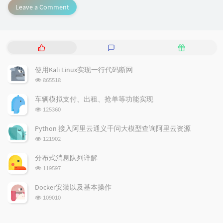
Leave a Comment
P
L
R
o
a
a
p
t
n
使用Kali Linux实现一行代码断网
u
e
d
浏
865518
l
s
o
览
a
t
m
次
车辆模拟支付、出租、抢单等功能实现
数:
r
c
a
浏
125360
a
o
r
览
次
r
m
t
Python 接入阿里云通义千问大模型查询阿里云资源
数:
t
m
i
浏
121902
i
e
c
览
次
c
n
l
分布式消息队列详解
数:
l
t
e
浏
119597
览
e
s
s
次
s
Docker安装以及基本操作
数:
浏
109010
览
次
数: