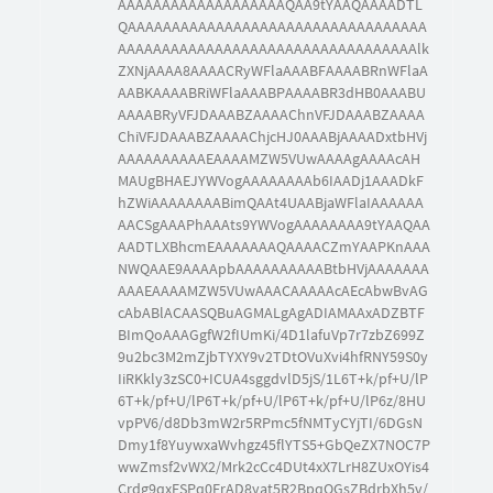
AAAAAAAAAAAAAAAAAAAQAA9tYAAQAAAADTL
QAAAAAAAAAAAAAAAAAAAAAAAAAAAAAAAAAA
AAAAAAAAAAAAAAAAAAAAAAAAAAAAAAAAAAlk
ZXNjAAAA8AAAACRyWFlaAAABFAAAABRnWFlaA
AABKAAAABRiWFlaAAABPAAAABR3dHB0AAABU
AAAABRyVFJDAAABZAAAAChnVFJDAAABZAAAA
ChiVFJDAAABZAAAAChjcHJ0AAABjAAAADxtbHVj
AAAAAAAAAAEAAAAMZW5VUwAAAAgAAAAcAH
MAUgBHAEJYWVogAAAAAAAAb6IAADj1AAADkF
hZWiAAAAAAAABimQAAt4UAABjaWFlaIAAAAAA
AACSgAAAPhAAAts9YWVogAAAAAAAA9tYAAQAA
AADTLXBhcmEAAAAAAAQAAAACZmYAAPKnAAA
NWQAAE9AAAApbAAAAAAAAAABtbHVjAAAAAAA
AAAEAAAAMZW5VUwAAACAAAAAcAEcAbwBvAG
cAbABlACAASQBuAGMALgAgADIAMAAxADZBTF
BImQoAAAGgfW2fIUmKi/4D1lafuVp7r7zbZ699Z
9u2bc3M2mZjbTYXY9v2TDtOVuXvi4hfRNY59S0y
IiRKkly3zSC0+ICUA4sggdvlD5jS/1L6T+k/pf+U/lP
6T+k/pf+U/lP6T+k/pf+U/lP6T+k/pf+U/lP6z/8HU
vpPV6/d8Db3mW2r5RPmc5fNMTyCYjTI/6DGsN
Dmy1f8YuywxaWvhgz45flYTS5+GbQeZX7NOC7P
wwZmsf2vWX2/Mrk2cCc4DUt4xX7LrH8ZUxOYis4
Crdg9qxFSPq0FrAD8yat5R2BpqQGsZBdrbXh5v/