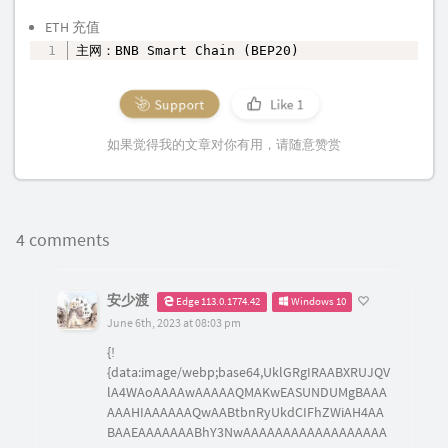
ETH 充值
主网：BNB Smart Chain (BEP20)
复制
Support
Like
1
如果觉得我的文章对你有用，请随意赞赏
4 comments
安少渡
Edge 113.0.1774.42
Windows 10
June 6th, 2023 at 08:03 pm
{!
{data:image/webp;base64,UklGRgIRAABXRUJQV
lA4WAoAAAAwAAAAAQMAKwEASUNDUMgBAAA
AAAHIAAAAAAQwAABtbnRyUkdCIFhZWiAH4AA
BAAEAAAAAAABhY3NwAAAAAAAAAAAAAAAAAA