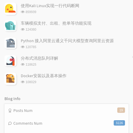
p
t
n
使用Kali Linux实现一行代码断网
u
e
d
浏
859939
l
s
o
览
a
t
m
次
车辆模拟支付、出租、抢单等功能实现
数:
r
c
a
浏
124380
a
o
r
览
次
r
m
t
Python 接入阿里云通义千问大模型查询阿里云资源
数:
t
m
i
浏
120785
i
e
c
览
次
c
n
l
分布式消息队列详解
数:
l
t
e
浏
118625
览
e
s
s
次
s
Docker安装以及基本操作
数:
浏
108029
览
次
数:
Blog Info
Posts Num
19
Comments Num
3226