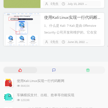
E先生
July 13, 2023
131 commen
使用Kali Linux实现一行代码断网
1、什么是 Kali ？Kali 是由 Offensive
Security 公司开发和维护的。它在安
全...
E先生
June 20, 2022
1160 comm
P
L
R
o
a
a
p
t
n
使用Kali Linux实现一行代码断网
u
e
d
浏
864154
l
s
o
览
a
t
m
次
车辆模拟支付、出租、抢单等功能实现
数:
r
c
a
浏
125198
a
o
r
览
次