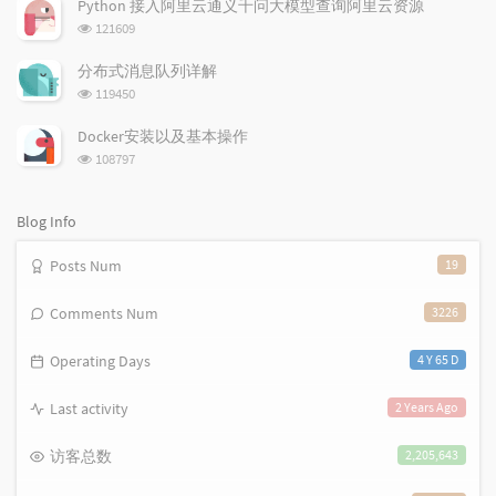
r
m
t
Python 接入阿里云通义千问大模型查询阿里云资源
数:
t
m
i
浏
121609
i
e
c
览
次
c
n
l
分布式消息队列详解
数:
l
t
e
浏
119450
览
e
s
s
次
s
Docker安装以及基本操作
数:
浏
108797
览
次
数:
Blog Info
Posts Num
19
Comments Num
3226
Operating Days
4 Y 65 D
Last activity
2 Years Ago
访客总数
2,205,643